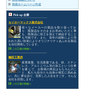
簡易ホームページ作成
Pick up 企業
セイホーマックス株式会社
様々なメーカーの製品を取り扱ってお
り、既製品をそのままお求めいただく事
も、既製品に加工を加えて納品すること
も可能です。また、長年の経験により培
われた高い技術によりオリジナリティあふれる製品
を自社開発しています。
この工場の情報へ
鶴田工業所
産業基盤、生活基盤である、鉄、ステン
レス、アルミニウム等の加工という仕事
を通 じて、お客様の満足はもちろんのこ
と、私たち自分たち自身が相互に高めあ
い、共に 夢を語り、充実した人生をすごす。そんな
会社を目指します。
この工場の情報へ