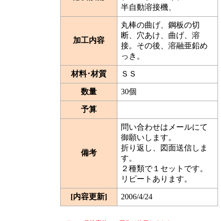
半自動溶接機、
丸棒の曲げ、鋼板の切
断、穴あけ、曲げ、溶
加工内容
接。その後、溶融亜鉛め
っき。
材料･材質
ＳＳ
数量
30個
予算
問い合わせはメールにて
御願いします。
折り返し、図面送信しま
備考
す。
２種類で１セットです。
リピートあります。
[内容更新]
2006/4/24