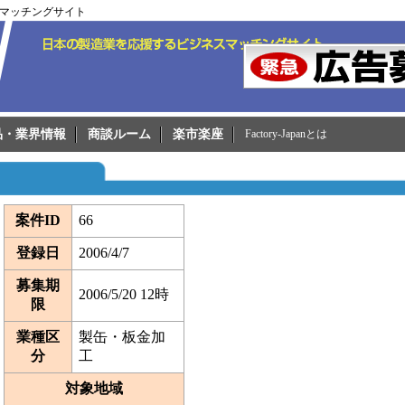
ネスマッチングサイト
品・業界情報
商談ルーム
楽市楽座
Factory-Japanとは
案件ID
66
登録日
2006/4/7
募集期
2006/5/20 12時
限
業種区
製缶・板金加
分
工
対象地域