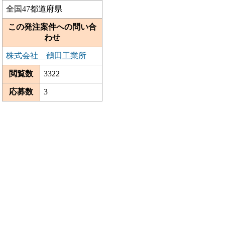
全国47都道府県
この発注案件への問い合
わせ
株式会社 鶴田工業所
閲覧数
3322
応募数
3