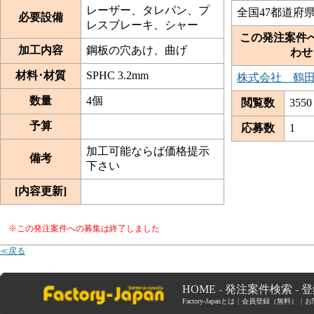
レーザー、タレパン、プ
全国47都道府
必要設備
レスブレーキ、シャー
この発注案件
加工内容
鋼板の穴あけ、曲げ
わせ
材料･材質
SPHC 3.2mm
株式会社 鶴
数量
4個
閲覧数
3550
予算
応募数
1
加工可能ならば価格提示
備考
下さい
[内容更新]
※この発注案件への募集は終了しました
≪戻る
HOME
-
発注案件検索
-
登
Factory-Japanとは
｜
会員登録（無料）
｜
お