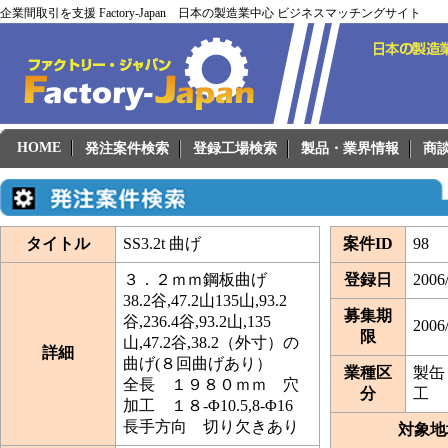
企業間取引を支援 Factory-Japan 日本の製造業中心 ビジネスマッチングサイト
HOME
発注案件検索
登録工場検索
製品・業界情報
商
タイトル
SS3.2t 曲げ
案件ID
98
３．２ｍｍ鋼板曲げ
登録日
2006
38.2谷,47.2山135山,93.2
募集期
谷,236.4谷,93.2山,135
2006
限
山,47.2谷,38.2（外寸）の
詳細
曲げ(８回曲げあり）
業種区
製缶
全長 １９８０ｍｍ 穴
分
工
加工 １８-Φ10.5,8-Φ16
長手方向 切り欠きあり
対象地