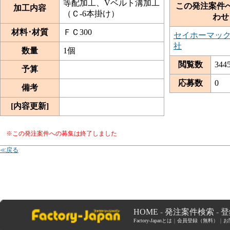
等配加工、Vベルト溝加工
この発注案件
加工内容
（Ｃ-6本掛け）
わせ
材料･材質
ＦＣ300
セイホーマッ
社
数量
1個
閲覧数
344
予算
応募数
0
備考
[内容更新]
※この発注案件への募集は終了しました
≪戻る
HOME
-
発注案件検索
-
登
Factory-Japanとは
｜
会員登録（無料）
｜
お