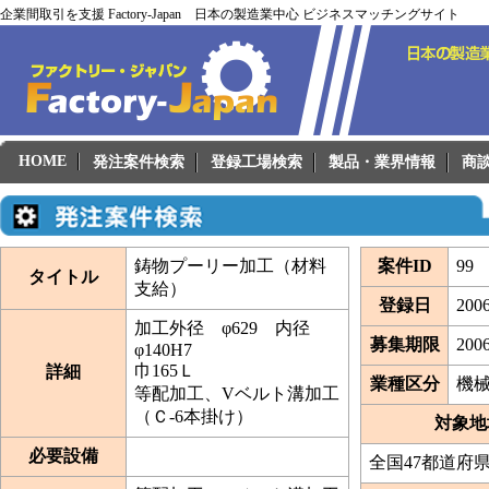
企業間取引を支援 Factory-Japan 日本の製造業中心 ビジネスマッチングサイト
HOME
発注案件検索
登録工場検索
製品・業界情報
商
鋳物プーリー加工（材料
案件ID
99
タイトル
支給）
登録日
2006
加工外径 φ629 内径
募集期限
200
φ140H7
巾165Ｌ
詳細
業種区分
機
等配加工、Vベルト溝加工
（Ｃ-6本掛け）
対象地
必要設備
全国47都道府