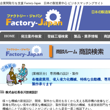
企業間取引を支援 Factory-Japan 日本の製造業中心 ビジネスマッチングサイト
HOME
発注案件検索
登録工場検索
製品・業界情報
商
[業種区分] 専用機の設計・製作
各種産業用、省人省力化機械、特殊な自動機、専
製作承ります
株式会社長谷川技術設計
様々な機械の新規設計、開発、製作から貴社を古くから支える既存機の改修など
業種を問わない長年の豊富な機械設計、製作実績で貴社の機械、生産技術部門を
機械のことでお困りなことがございましたら是非一度ご相談下さい。