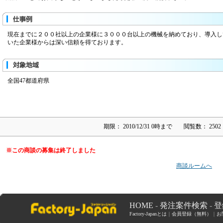
現在までに２００社以上の企業様に３０００台以上の機械を納めており、導入し
いた企業様からは深い信頼を得ております。
全国47都道府県
期限：
2010/12/31 0時まで
閲覧数：
2502
※この商談の募集は終了しました
商談ルームへ
HOME
-
発注案件検索
-
登
Factory-Japanとは
｜
会員登録（無料）
｜
お